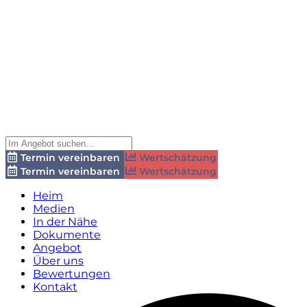
Termin vereinbaren
Wertschätzung
Termin vereinbaren
Wertschätzung
Heim
Medien
In der Nähe
Dokumente
Angebot
Über uns
Bewertungen
Kontakt